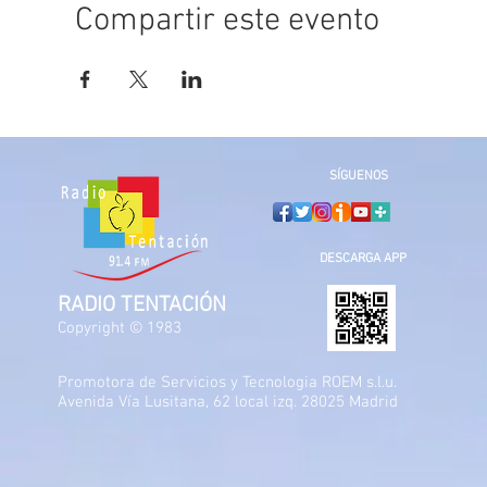
Compartir este evento
SÍGUENOS
DESCARGA APP
RADIO TENTACIÓN
Copyright © 1983
Promotora de Servicios y Tecnologia ROEM s.l.u.
Avenida Vía Lusitana, 62 local izq. 28025 Madrid