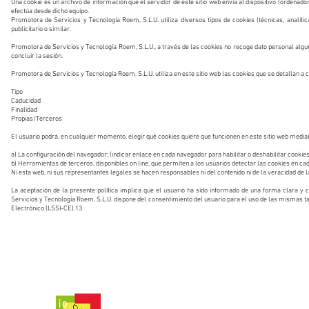
Una cookie es un archivo de información que el servidor de este sitio web envía al dispositivo (ordenad
efectúa desde dicho equipo.
Promotora de Servicios y Tecnología Roem, S.L.U. utiliza diversos tipos de cookies (técnicas, analític
publicitario o similar.
Promotora de Servicios y Tecnología Roem, S.L.U., a través de las cookies no recoge dato personal algun
concluir la sesión.
Promotora de Servicios y Tecnología Roem, S.L.U. utiliza en este sitio web las cookies que se detallan a 
Tipo
Caducidad
Finalidad
Propias/Terceros
El usuario podrá, en cualquier momento, elegir qué cookies quiere que funcionen en este sitio web media
a) La configuración del navegador; (indicar enlace en cada navegador para habilitar o deshabilitar cookies
b) Herramientas de terceros, disponibles on line, que permiten a los usuarios detectar las cookies en cada
Ni esta web, ni sus representantes legales se hacen responsables ni del contenido ni de la veracidad de l
La aceptación de la presente política implica que el usuario ha sido informado de una forma clara 
Servicios y Tecnología Roem, S.L.U. dispone del consentimiento del usuario para el uso de las mismas tal
Electrónico (LSSI-CE).13
SÍGUENOS