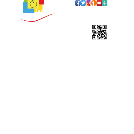
DESCARGA APP
RADIO TENTACIÓN
Copyright © 1983
Promotora de Servicios y Tecnologia ROEM s.l.u.
Avenida Vía Lusitana, 62 local izq. 28025 Madrid