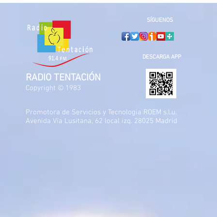
SÍGUENOS
DESCARGA APP
RADIO TENTACIÓN
Copyright © 1983
Promotora de Servicios y Tecnologia ROEM s.l.u.
Avenida Vía Lusitana, 62 local izq. 28025 Madrid