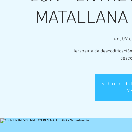
MATALLANA -
lun, 09 o
Terapeuta de descodificación
desco
Se ha cerrado l
Ve