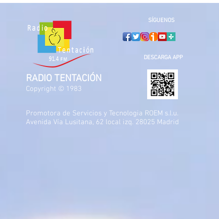
SÍGUENOS
DESCARGA APP
RADIO TENTACIÓN
Copyright © 1983
Promotora de Servicios y Tecnologia ROEM s.l.u.
Avenida Vía Lusitana, 62 local izq. 28025 Madrid