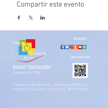
Compartir este evento
SÍGUENOS
DESCARGA APP
RADIO TENTACIÓN
Copyright © 1983
Promotora de Servicios y Tecnologia ROEM s.l.u.
Avenida Vía Lusitana, 62 local izq. 28025 Madrid