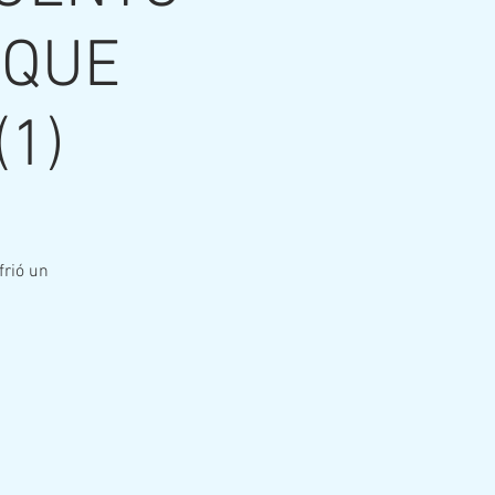
 QUE
1)
frió un